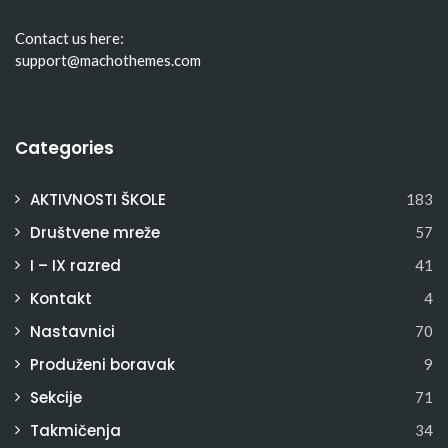
Contact us here:
support@machothemes.com
Categories
AKTIVNOSTI ŠKOLE
183
Društvene mreže
57
I – IX razred
41
Kontakt
4
Nastavnici
70
Produženi boravak
9
Sekcije
71
Takmičenja
34