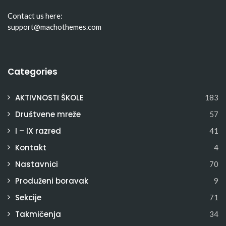
Contact us here:
support@machothemes.com
Categories
AKTIVNOSTI ŠKOLE
183
Društvene mreže
57
I – IX razred
41
Kontakt
4
Nastavnici
70
Produženi boravak
9
Sekcije
71
Takmičenja
34