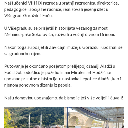
Naši učenici VIII i IX razreda u pratnji razrednica, direktorice,
pedagogice i socijalne radnice, realizovali jesenji izlet u
Višegrad, Goražde i Foču.
U Višegradu su se prisjetili historijata vezanog za most
Mehmed-paše Sokolovića, i uživali u vožnji divnom Drinom.
Nakon toga su posjetili Zavičajni muzej u Goraždu i upoznali se
sa gradom herojem.
Putovanje je okončano posjetom prelijepoj džamiji Aladži u
Foči. Dobrodošlicu je poželio imam Miralem ef Hodžić, te
upoznao
prisutne o historijatu nastanka ljepotice Aladže, kao i
njenom ponovnom dizanju iz pepela.
Našu domovinu upoznajemo, da bismo je još više voljeli i čuvali!