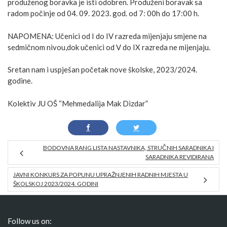
produženog boravka je isti odobren. Produženi boravak sa
radom počinje od 04. 09. 2023. god. od 7: 00h do 17:00 h.
NAPOMENA: Učenici od I do IV razreda mijenjaju smjene na
sedmičnom nivou,dok učenici od V do IX razreda ne mijenjaju.
Sretan nam i uspješan početak nove školske, 2023/2024.
godine.
Kolektiv JU OŠ “Mehmedalija Mak Dizdar”
BODOVNA RANG LISTA NASTAVNIKA, STRUČNIH SARADNIKA I
SARADNIKA REVIDIRANA
JAVNI KONKURS ZA POPUNU UPRAŽNJENIH RADNIH MJESTA U
ŠKOLSKOJ 2023/2024. GODINI
Follow us on: