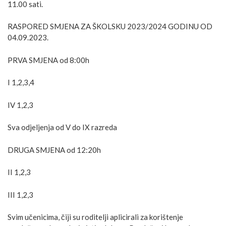
11.00 sati.
RASPORED SMJENA ZA ŠKOLSKU 2023/2024 GODINU OD
04.09.2023.
PRVA SMJENA od 8:00h
I 1,2,3,4
IV 1,2,3
Sva odjeljenja od V do IX razreda
DRUGA SMJENA od 12:20h
II 1,2,3
III 1,2,3
Svim učenicima, čiji su roditelji aplicirali za korištenje