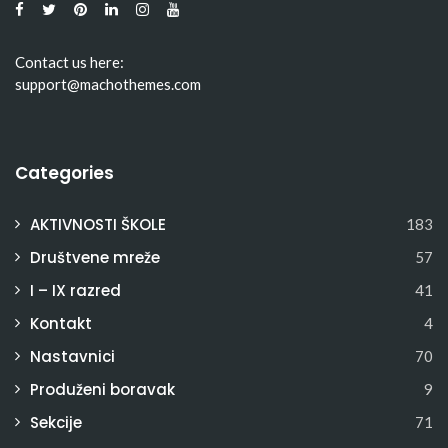
Contact us here:
support@machothemes.com
Categories
AKTIVNOSTI ŠKOLE
183
Društvene mreže
57
I – IX razred
41
Kontakt
4
Nastavnici
70
Produženi boravak
9
Sekcije
71