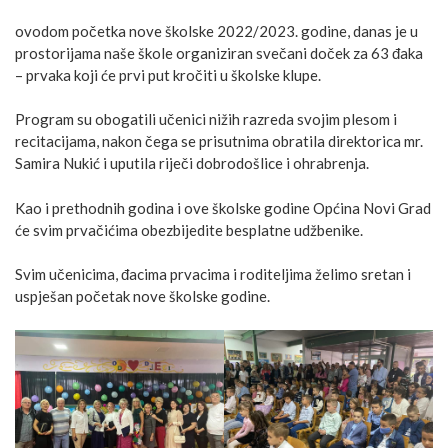
ovodom početka nove školske 2022/2023. godine, danas je u
prostorijama naše škole organiziran svečani doček za 63 đaka
– prvaka koji će prvi put kročiti u školske klupe.
Program su obogatili učenici nižih razreda svojim plesom i
recitacijama, nakon čega se prisutnima obratila direktorica mr.
Samira Nukić i uputila riječi dobrodošlice i ohrabrenja.
Kao i prethodnih godina i ove školske godine Općina Novi Grad
će svim prvačićima
obezbijedite besplatne udžbenike.
Svim učenicima, đacima prvacima i roditeljima želimo sretan i
uspješan početak nove školske godine.