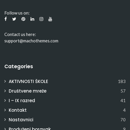
Follow us on:
Contact us here:
support@machothemes.com
Categories
AKTIVNOSTI ŠKOLE
183
Društvene mreže
57
I – IX razred
41
Kontakt
4
Nastavnici
70
Produženi boravak
9