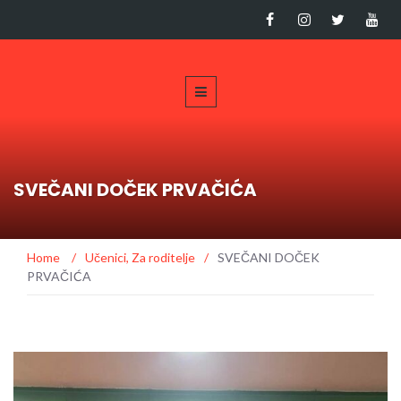
SVEČANI DOČEK PRVAČIĆA
Home
/
Učenici
,
Za roditelje
/
SVEČANI DOČEK
PRVAČIĆA