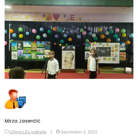
Mirza Jasenčić
Učenici
,
Za roditelje
|
September 2, 2022