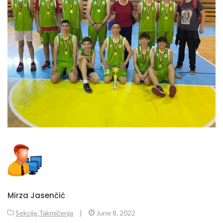
Mirza Jasenčić
Sekcije
,
Takmičenja
|
June 8, 2022