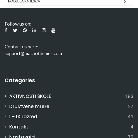
PODJELA KNJIŽICA
Follow us on:
Contact us here:
support@machothemes.com
Categories
AKTIVNOSTI ŠKOLE
183
Društvene mreže
57
I – IX razred
41
Kontakt
4
Nastavnici
70