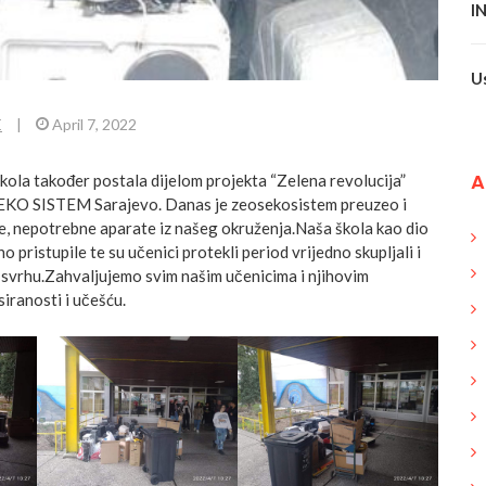
I
U
E
|
April 7, 2022
A
kola također postala dijelom projekta “Zelena revolucija”
EKO SISTEM Sarajevo. Danas je zeosekosistem preuzeo i
, nepotrebne aparate iz našeg okruženja.Naša škola kao dio
o pristupile te su učenici protekli period vrijedno skupljali i
 svrhu.Zahvaljujemo svim našim učenicima i njihovim
siranosti i učešću.