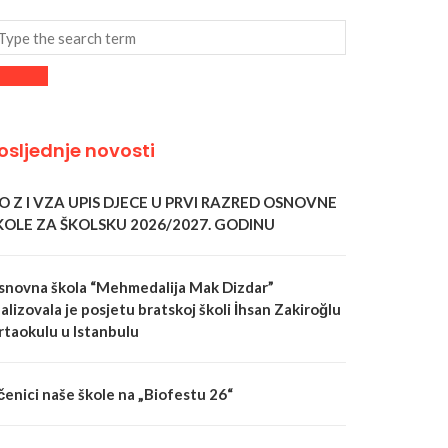
osljednje novosti
 O Z I VZA UPIS DJECE U PRVI RAZRED OSNOVNE
KOLE ZA ŠKOLSKU 2026/2027. GODINU
snovna škola “Mehmedalija Mak Dizdar”
alizovala je posjetu bratskoj školi İhsan Zakiroğlu
rtaokulu u Istanbulu
čenici naše škole na „Biofestu 26“