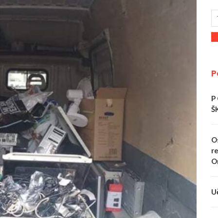
P
P
Š
O
re
O
U