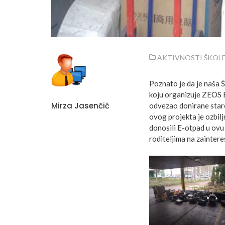
AKTIVNOSTI ŠKOL
Poznato je da je naša Š
koju organizuje ZEOS 
Mirza Jasenčić
odvezao donirane stare
ovog projekta je ozbiljn
donosili E-otpad u ovu
roditeljima na zaintere