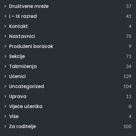
Društvene mreže
57
I – IX razred
41
Kontakt
4
Nastavnici
70
Produženi boravak
9
Sekcije
71
Takmičenja
34
Učenici
129
Uncategorized
104
Uprava
11
Vijeće učenika
8
Više
4
Za roditelje
100