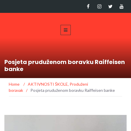
Posjeta pruduženom boravku Raiffeisen
banke
Home
/
AKTIVNOSTI ŠKOLE
,
Produženi
boravak
/
Posjeta pruduženom boravku Raiffeisen banke