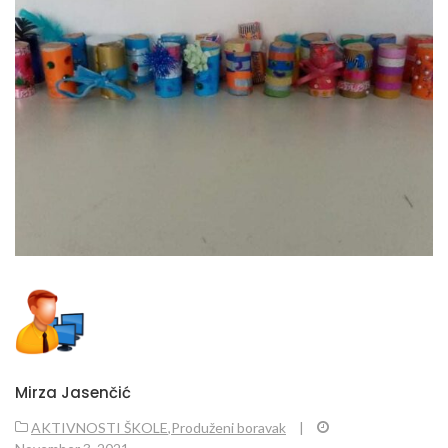
Mirza Jasenčić
AKTIVNOSTI ŠKOLE
,
Produženi boravak
|