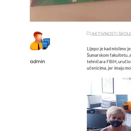
AKTIVNOSTI ŠKOL
Lijepo je kad mislimo j
Šumarskom fakultetu, a 
admin
tehničara FBiH, uručio 
učenicima, jer imaju mo