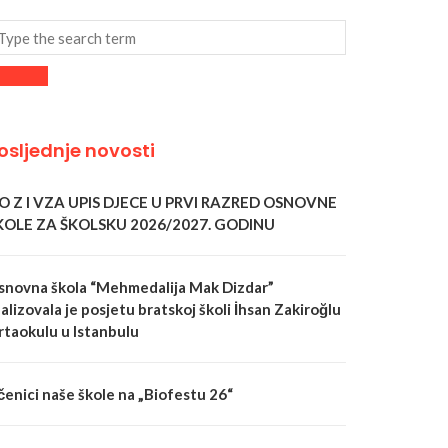
osljednje novosti
 O Z I VZA UPIS DJECE U PRVI RAZRED OSNOVNE
KOLE ZA ŠKOLSKU 2026/2027. GODINU
snovna škola “Mehmedalija Mak Dizdar”
alizovala je posjetu bratskoj školi İhsan Zakiroğlu
rtaokulu u Istanbulu
čenici naše škole na „Biofestu 26“