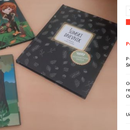
P
P
Š
O
re
O
U