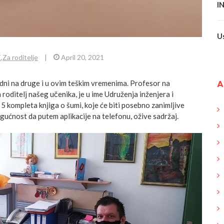
I
U
E
,
Za roditelje
|
April 20, 2021
A
edni na druge i u ovim teškim vremenima. Profesor na
roditelj našeg učenika, je u ime Udruženja inženjera i
5 kompleta knjiga o šumi, koje će biti posebno zanimljive
gućnost da putem aplikacije na telefonu, ožive sadržaj.