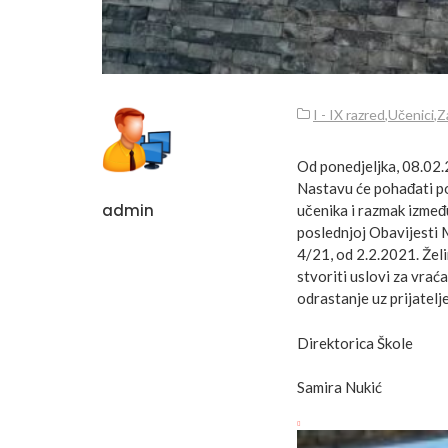
I - IX razred
,
Učenici
,
Z
Od ponedjeljka, 08.02.2
Nastavu će pohađati po
admin
učenika i razmak izmeđ
poslednjoj Obavijesti 
4/21, od 2.2.2021. Želi
stvoriti uslovi za vrać
odrastanje uz prijatelj
Direktorica Škole
Samira Nukić