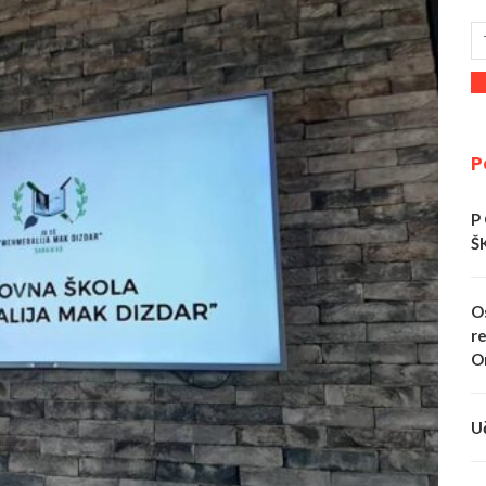
P
P
Š
O
re
O
U