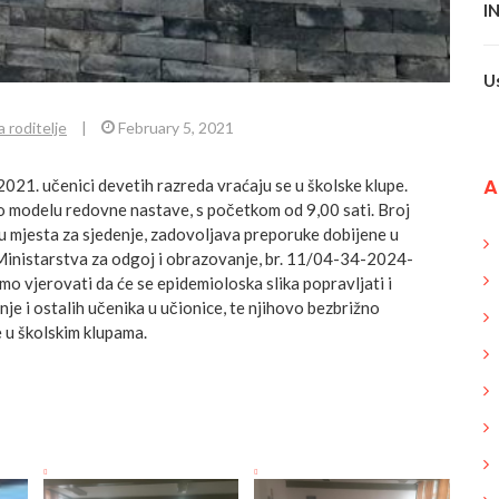
I
U
a roditelje
|
February 5, 2021
A
021. učenici devetih razreda vraćaju se u školske klupe.
 modelu redovne nastave, s početkom od 9,00 sati. Broj
u mjesta za sjedenje, zadovoljava preporuke dobijene u
Ministarstva za odgoj i obrazovanje, br. 11/04-34-2024-
mo vjerovati da će se epidemioloska slika popravljati i
anje i ostalih učenika u učionice, te njihovo bezbrižno
e u školskim klupama.