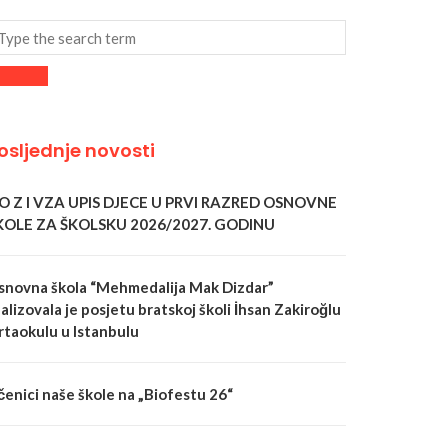
osljednje novosti
 O Z I VZA UPIS DJECE U PRVI RAZRED OSNOVNE
KOLE ZA ŠKOLSKU 2026/2027. GODINU
snovna škola “Mehmedalija Mak Dizdar”
alizovala je posjetu bratskoj školi İhsan Zakiroğlu
rtaokulu u Istanbulu
čenici naše škole na „Biofestu 26“