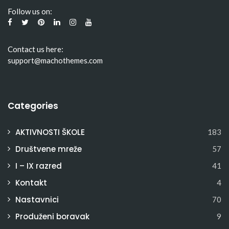
Follow us on:
Contact us here:
support@machothemes.com
Categories
AKTIVNOSTI ŠKOLE
183
Društvene mreže
57
I – IX razred
41
Kontakt
4
Nastavnici
70
Produženi boravak
9