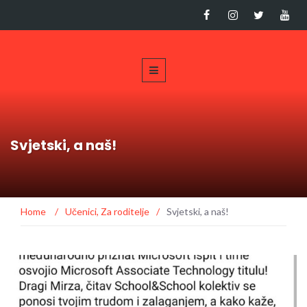
Svjetski, a naš!
Home
/
Učenici
,
Za roditelje
/
Svjetski, a naš!