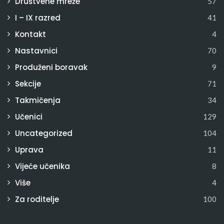
Društvene mreže
57
I – IX razred
41
Kontakt
4
Nastavnici
70
Produženi boravak
9
Sekcije
71
Takmičenja
34
Učenici
129
Uncategorized
104
Uprava
11
Vijeće učenika
8
Više
4
Za roditelje
100