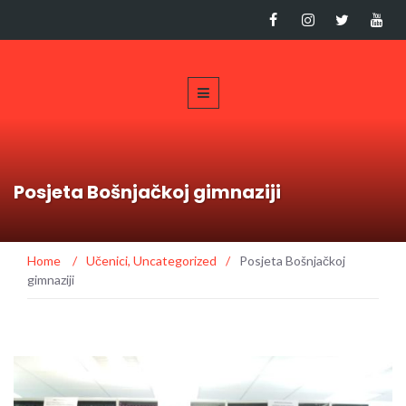
Posjeta Bošnjačkoj gimnaziji
Home
/
Učenici
,
Uncategorized
/
Posjeta Bošnjačkoj
gimnaziji