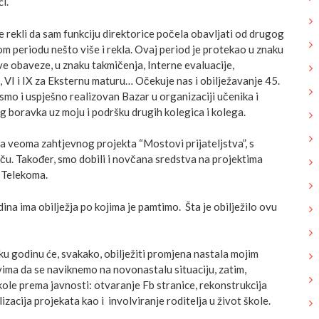
i.
 rekli da sam funkciju direktorice počela obavljati od drugog
om periodu nešto više i rekla. Ovaj period je protekao u znaku
e obaveze, u znaku takmičenja, Interne evaluacije,
, VI i IX za Eksternu maturu… Očekuje nas i obilježavanje 45.
smo i uspješno realizovan Bazar u organizaciji učenika i
g boravka uz moju i podršku drugih kolegica i kolega.
ja veoma zahtjevnog projekta “Mostovi prijateljstva”, s
. Također, smo dobili i novčana sredstva na projektima
 Telekoma.
na ima obilježja po kojima je pamtimo. Šta je obilježilo ovu
ku godinu će, svakako, obilježiti promjena nastala mojim
vima da se naviknemo na novonastalu situaciju, zatim,
kole prema javnosti: otvaranje Fb stranice, rekonstrukcija
izacija projekata kao i involviranje roditelja u život škole.