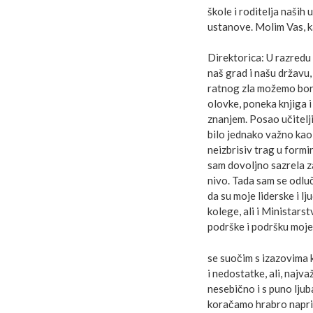
škole i roditelja naših
ustanove. Molim Vas, k
Direktorica: U razredu
naš grad i našu državu
ratnog zla možemo bori
olovke, poneka knjiga i 
znanjem. Posao učitelji
bilo jednako važno kao
neizbrisiv trag u formi
sam dovoljno sazrela z
nivo. Tada sam se odluči
da su moje liderske i lj
kolege, ali i Ministars
podrške i podršku moje
se suočim s izazovima 
i nedostatke, ali, najv
nesebično i s puno ljuba
koračamo hrabro naprij