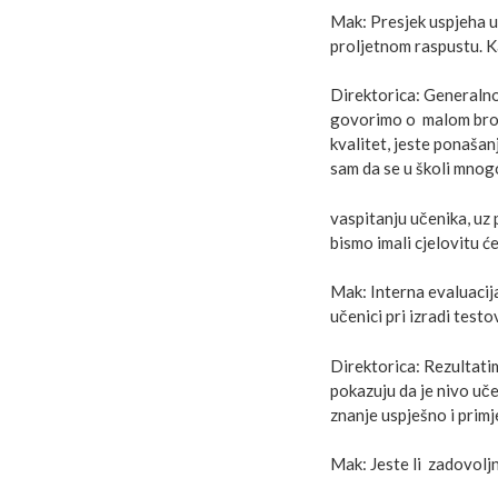
Mak: Presjek uspjeha uč
proljetnom raspustu. Ka
Direktorica: Generalno
govorimo o malom broju
kvalitet, jeste ponašanj
sam da se u školi mnogo
vaspitanju učenika, uz
bismo imali cjelovitu će
Mak: Interna evaluacija
učenici pri izradi test
Direktorica: Rezultati
pokazuju da je nivo uč
znanje uspješno i primj
Mak: Jeste li zadovolj