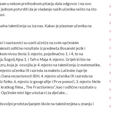
 sam u nekom prethodnom pitanju dala odgovor i na ovo
 jednom potvrditi da je vladanje naših učenika nešto na što
sni.
alna takmičenja su iza nas. Kakav je plasman učenika na
ci i nastavnici su uzeli učešće na svim općinskim
aknuti odlične rezultate iz predmeta Bosanski jezik i
om nivou škola 3. mjesto, pojedinačno 1. i 4, te na
Šogolj Ajna 1. i Tafro Maja 4. mjesto. Grijeh bi bio ne
ru, koja je osvojila je 4. mjesto na takmičenju iz matematike,
 mjesto učenika IX razreda za maketu Latinske ćuprije
Dana nezavisnosti BiH, 4. mjesto učenika IX razreda na
 fizike, 6. mjesto iz geografije i Prve pomoći, 3. mjesto Neile
kratkog filma „ The Fractionless“, kao i odlične rezultate u
 Općinske mini lige u košarci za dječake…
dovoljni predstavljanjem škole na takmičenjima u znanju i