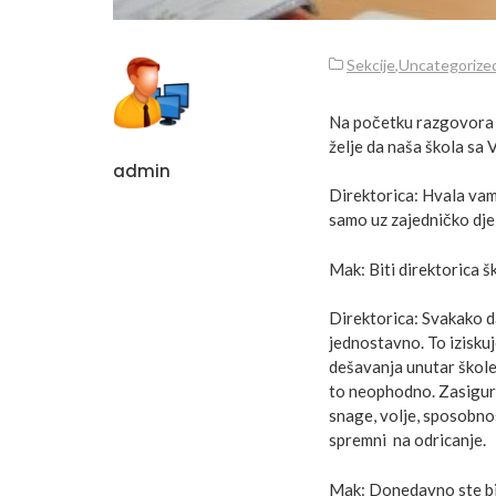
Sekcije
,
Uncategorize
Na početku razgovora 
želje da naša škola sa 
admin
Direktorica: Hvala vam 
samo uz zajedničko djel
Mak: Biti direktorica šk
Direktorica: Svakako da
jednostavno. To izisku
dešavanja unutar škole,
to neophodno. Zasigurn
snage, volje, sposobnos
spremni na odricanje.
Mak: Donedavno ste bil