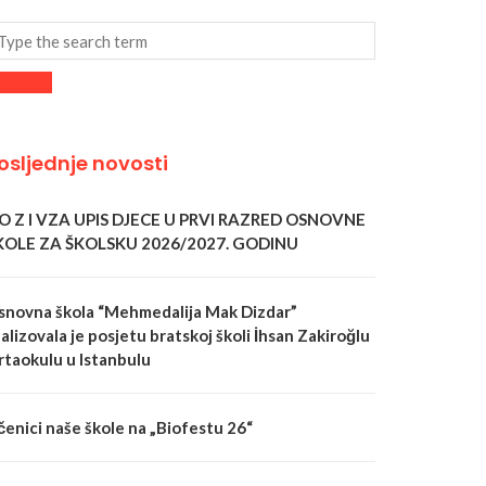
osljednje novosti
 O Z I VZA UPIS DJECE U PRVI RAZRED OSNOVNE
KOLE ZA ŠKOLSKU 2026/2027. GODINU
snovna škola “Mehmedalija Mak Dizdar”
alizovala je posjetu bratskoj školi İhsan Zakiroğlu
rtaokulu u Istanbulu
čenici naše škole na „Biofestu 26“