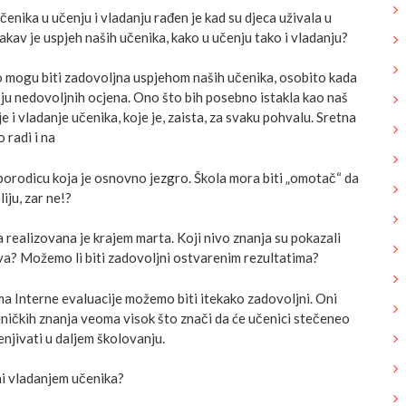
enika u učenju i vladanju rađen je kad su djeca uživala u
kav je uspjeh naših učenika, kako u učenju tako i vladanju?
 mogu biti zadovoljna uspjehom naših učenika, osobito kada
 nedovoljnih ocjena. Ono što bih posebno istakla kao naš
e i vladanje učenika, koje je, zaista, za svaku pohvalu. Sretna
 radi i na
 porodicu koja je osnovno jezgro. Škola mora biti „omotač“ da
liju, zar ne!?
 realizovana je krajem marta. Koji nivo znanja su pokazali
ova? Možemo li biti zadovoljni ostvarenim rezultatima?
ma Interne evaluacije možemo biti itekako zadovoljni. Oni
eničkih znanja veoma visok što znači da će učenici stečeneo
enjivati u daljem školovanju.
ni vladanjem učenika?