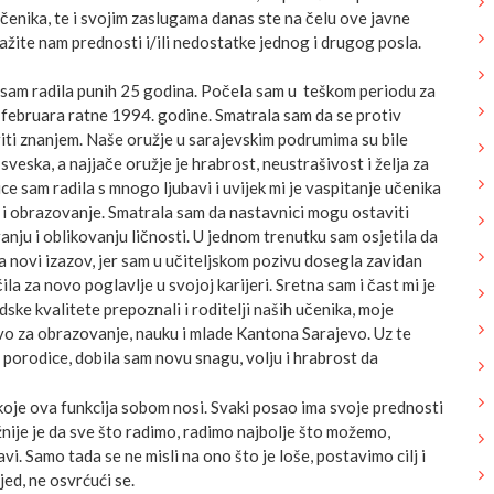
 učenika, te i svojim zaslugama danas ste na čelu ove javne
ažite nam prednosti i/ili nedostatke jednog i drugog posla.
 sam radila punih 25 godina. Počela sam u teškom periodu za
, februara ratne 1994. godine. Smatrala sam da se protiv
ti znanjem. Naše oružje u sarajevskim podrumima su bile
sveska, a najjače oružje je hrabrost, neustrašivost i želja za
ce sam radila s mnogo ljubavi i uvijek mi je vaspitanje učenika
 i obrazovanje. Smatrala sam da nastavnici mogu ostaviti
ranju i oblikovanju ličnosti. U jednom trenutku sam osjetila da
a novi izazov, jer sam u učiteljskom pozivu dosegla zavidan
la za novo poglavlje u svojoj karijeri. Sretna sam i čast mi je
udske kvalitete prepoznali i roditelji naših učenika, moje
tvo za obrazovanje, nauku i mlade Kantona Sarajevo. Uz te
 porodice, dobila sam novu snagu, volju i hrabrost da
koje ova funkcija sobom nosi. Svaki posao ima svoje prednosti
ažnije je da sve što radimo, radimo najbolje što možemo,
vi. Samo tada se ne misli na ono što je loše, postavimo cilj i
ed, ne osvrćući se.