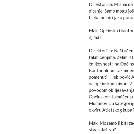
Direktorica: Mislim da
pitanje. Samo mogu još
trebamo biti jako pono
Mak: Općinska i kanton
njima?
Direktorica: Naši učeni
takmičenjima. Želim ist
književnost: na Općinsk
Kantonalnom takmičenju 
pomenuti i Hebibović Az
na općinskom nivou, 2.
povodom obilježavanja 
Općinskom takmičenju iz
Muminović u kategoriji 
okviru Atletskog kupa i
Mak: Možemo li biti za
stvaralaštvu?