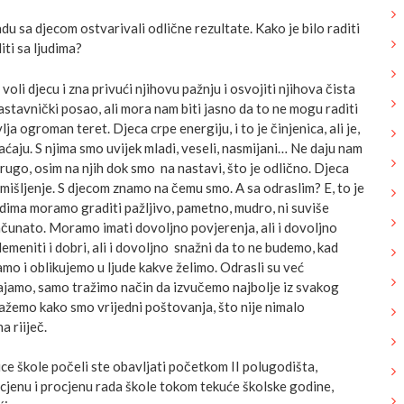
u sa djecom ostvarivali odlične rezultate. Kako je bilo raditi
iti sa ljudima?
oli djecu i zna privući njihovu pažnju i osvojiti njihova čista
 nastavnički posao, ali mora nam biti jasno da to ne mogu raditi
ja ogroman teret. Djeca crpe energiju, i to je činjenica, ali je,
aćaju. S njima smo uvijek mladi, veseli, nasmijani… Ne daju nam
drugo, osim na njih dok smo na nastavi, što je odlično. Djeca
 mišljenje. S djecom znamo na čemu smo. A sa odraslim? E, to je
udima moramo graditi pažljivo, pametno, mudro, ni suviše
ačunato. Moramo imati dovoljno povjerenja, ali i dovoljno
lemeniti i dobri, ali i dovoljno snažni da to ne budemo, kad
 i oblikujemo u ljude kakve želimo. Odrasli su već
gajamo, samo tražimo način da izvučemo najbolje iz svakog
ažemo kako smo vrijedni poštovanja, što nije nimalo
a riiječ.
ce škole počeli ste obavljati početkom II polugodišta,
cjenu i procjenu rada škole tokom tekuće školske godine,