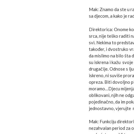
Mak: Znamo da ste u rad
sa djecom, a kako je rad
Direktorica: Onome ko v
srca, nije teško raditi
svi. Nekima to predstavl
također, i dvostruko vr
da mislimo na bilo šta 
su iskrena i kažu svoje
drugačije. Odnose s lj
iskreno, ni suviše pror
opreza. Biti dovoljno p
moramo…Djecu mijenjamo
oblikovani, njih ne od
pojedinačno, da im pok
jednostavno, vjerujte n
Mak: Funkciju direktori
nezahvalan period za o