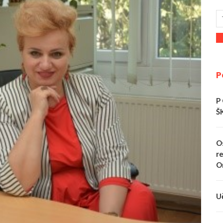
P
P
Š
O
re
O
U