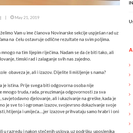
I
d
|
May 21, 2019
U
želimo Vam u ime članova Novinarske sekcije uspješan rad uz
Vama na čelu ostavruje odlične rezultate na svim poljima.
A
mnogo na tim lijepim riječima. Nadam se da će biti tako, ali
ovanje, timski rad i zalaganje svih nas zajedno.
ole obaveza je, ali i izazov. Dijelite li mišljenje s nama?
 je istina. Prije svega biti odgovorna osoba nije
je mnogo truda, rada, preuzimanja odgovornosti za sva
 savjetodavno djelovanje, ali i ukazivanje na greške, kada je
o je sve to i ogroman izazov, svojevrsno dokazivanje svoje
ti, htijenja i umijeća…,jer izazove prihvataju samo hrabri i oni
i u razredu i nakon stečenih uslova, uz podršku uposlenika