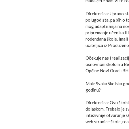
mada ćete nam Vi to reć
Direktorica: Upravo ste
polugodišta, pa bih o t
mog adaptiranja na nov
pripremanje učenika III
rođendana škole. Imali 
učiteljica iz Produženo
Očekuje nas i realizaci
osnovnom školom u Beču
Općine Novi Grad i BH
Mak: Svaka školska godi
godinu?
Direktorica: Ovu škols
dolaskom. Trebalo je s
intezivnije otvaranje š
web stranice škole, real