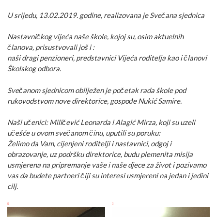
U srijedu, 13.02.2019. godine, realizovana je Svečana sjednica
Nastavničkog vijeća naše škole, kojoj su, osim aktuelnih
članova, prisustvovali još i :
naši dragi penzioneri, predstavnici Vijeća roditelja kao i članovi
Školskog odbora.
Svečanom sjednicom obilježen je početak rada škole pod
rukovodstvom nove direktorice, gospođe Nukić Samire.
Naši učenici: Miličević Leonarda i Alagić Mirza, koji su uzeli
učešće u ovom svečanom činu, uputili su poruku:
Želimo da Vam, cijenjeni roditelji i nastavnici, odgoj i
obrazovanje, uz podršku direktorice, budu plemenita misija
usmjerena na pripremanje vaše i naše djece za život i pozivamo
vas da budete partneri čiji su interesi usmjereni na jedan i jedini
cilj.