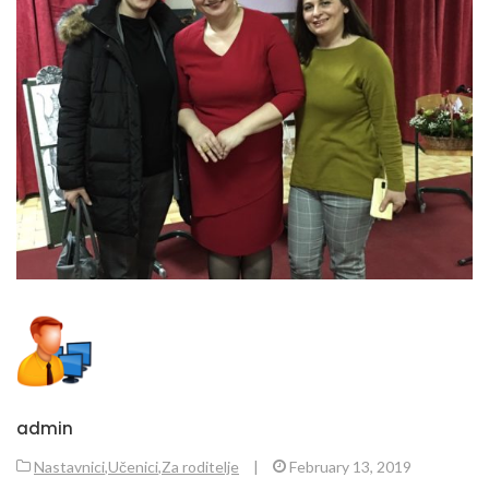
admin
Nastavnici
,
Učenici
,
Za roditelje
|
February 13, 2019