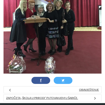
OBAVJEŠTENJE
ZAPOČETA „ŠKOLA U PRIRODI“ PUTOVANJEM U ŠABIĆE.