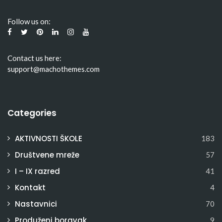
Follow us on:
Contact us here:
support@machothemes.com
Categories
AKTIVNOSTI ŠKOLE
183
Društvene mreže
57
I – IX razred
41
Kontakt
4
Nastavnici
70
Produženi boravak
9